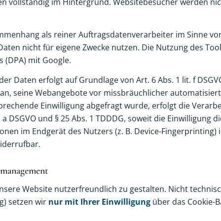
n vollständig im Hintergrund. Websitebesucher werden nic
mmenhang als reiner Auftragsdatenverarbeiter im Sinne vo
ten nicht für eigene Zwecke nutzen. Die Nutzung des Tools
s (DPA) mit Google.
er Daten erfolgt auf Grundlage von Art. 6 Abs. 1 lit. f DSG
aran, seine Webangebote vor missbräuchlicher automatisie
prechende Einwilligung abgefragt wurde, erfolgt die Verarbe
it. a DSGVO und § 25 Abs. 1 TDDDG, soweit die Einwilligung 
ionen im Endgerät des Nutzers (z. B. Device-Fingerprinting
widerrufbar.
gsmanagement
ere Website nutzerfreundlich zu gestalten. Nicht technisc
g) setzen wir
nur mit Ihrer Einwilligung
über das Cookie-B