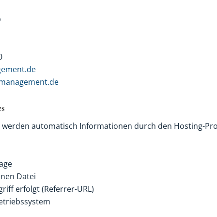
p
0
gement.de
ssmanagement.de
es
werden automatisch Informationen durch den Hosting-Provi
rage
nen Datei
riff erfolgt (Referrer-URL)
etriebssystem