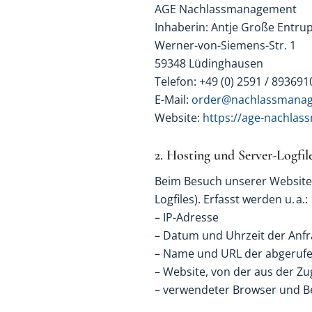
AGE Nachlassmanagement
Inhaberin: Antje Große Entru
Werner-von-Siemens-Str. 1
59348 Lüdinghausen
Telefon: +49 (0) 2591 / 893691
E-Mail:
order@nachlassmana
Website:
https://age-nachla
2. Hosting und Server-Logfil
Beim Besuch unserer Website 
Logfiles). Erfasst werden u. a.:
– IP-Adresse
– Datum und Uhrzeit der Anf
– Name und URL der abgerufe
– Website, von der aus der Zug
– verwendeter Browser und B