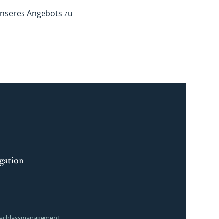
unseres Angebots zu
gation
achlassmanagement